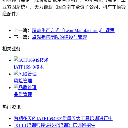
州标顶（民企，城轨及高铁用空压机）、苏州新凯（民企，工
业紧固系统）、天力锻业（国企南车全资子公司，机车车辆锻
造配件）
上一篇：
精益生产方式（Lean Manufacturing）课程
下一篇：
卓越销售团队的建设与管理
相关业务
IATF16949技术
风险管理
品质管理
热门资讯
为期多天的IATF16949之质量五大工具培训进行中
《TTT培训师授课技能培训》培训班招生