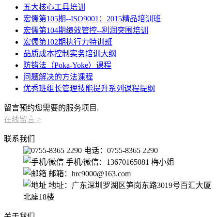
五大核心工具培训
宏儒第105期--ISO9001：2015精品培训班
宏儒第104期绩效管控--利润突围培训
宏儒第102期执行力特训班
品质成本控制实务培训大纲
防错法（Poka-Yoke）课程
问题解决的方法课程
优秀班组长管理技能提升系列课程提纲
留言预约您需要的服务项目.
在线留言
>
联系我们
电话：0755-8365 2290
手机/微信：13670165081 梅小姐
邮箱：hrc9000@163.com
地址：广东深圳罗湖区笋岗东路3019号百汇大厦
北座18楼
关于我们