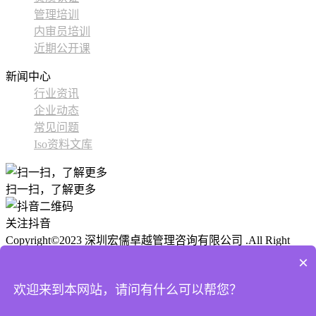
管理培训
内审员培训
近期公开课
新闻中心
行业资讯
企业动态
常见问题
Iso资料文库
扫一扫，了解更多
关注抖音
Copyright©2023 深圳宏儒卓越管理咨询有限公司 .All Right
Reserved
ICP备 粤ICP备2024177424号-1
公安备案:
技术支
×
持： 尚贤科技
欢迎来到本网站，请问有什么可以帮您？
网站XML