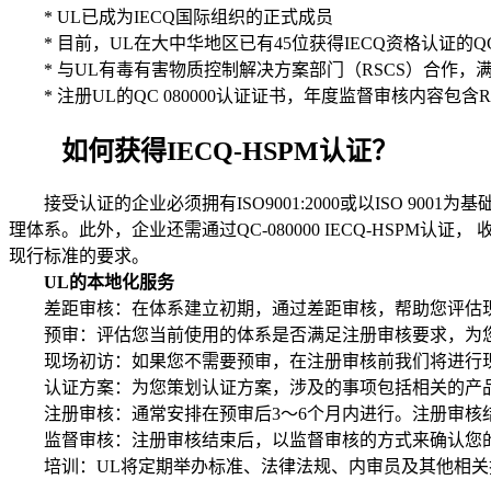
* UL已成为IECQ国际组织的正式成员
* 目前，UL在大中华地区已有45位获得IECQ资格认证的QC 
* 与UL有毒有害物质控制解决方案部门（RSCS）合作，满
* 注册UL的QC 080000认证证书，年度监督审核内容包含RoH
如何获得IECQ-HSPM认证？
接受认证的企业必须拥有ISO9001:2000或以ISO 9001为基础的
理体系。此外，企业还需通过QC-080000 IECQ-HSP
现行标准的要求。
UL的本地化服务
差距审核：在体系建立初期，通过差距审核，帮助您评估现有的
预审：评估您当前使用的体系是否满足注册审核要求，为您
现场初访：如果您不需要预审，在注册审核前我们将进行
认证方案：为您策划认证方案，涉及的事项包括相关的产品
注册审核：通常安排在预审后3～6个月内进行。注册审核结
监督审核：注册审核结束后，以监督审核的方式来确认您的公司
培训：UL将定期举办标准、法律法规、内审员及其他相关