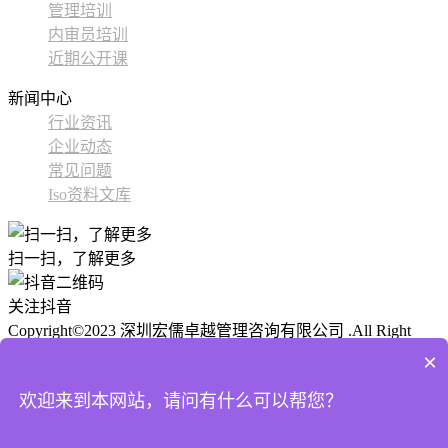
管理培训
内审员培训
近期公开课
新闻中心
行业资讯
企业动态
常见问题
Iso资料文库
扫一扫，了解更多
关注抖音
Copyright©2023 深圳宏儒卓越管理咨询有限公司 .All Right
Reserved
ICP备 粤ICP备2024177424号-1
公安备案:
技术支
×
持： 尚贤科技
欢迎来到本网站，请问有什么可以帮您？
网站XML
首页