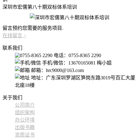
深圳市宏儒第八十期双标体系培训
留言预约您需要的服务项目.
在线留言
>
联系我们
电话：0755-8365 2290
手机/微信：13670165081 梅小姐
邮箱：hrc9000@163.com
地址：广东深圳罗湖区笋岗东路3019号百汇大厦
北座18楼
关于我们
公司简介
组织架构
办公环境
出版书籍
资质证书