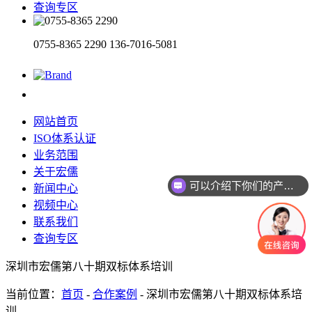
查询专区
0755-8365 2290
136-7016-5081
网站首页
ISO体系认证
业务范围
关于宏儒
可以介绍下你们的产品么
新闻中心
视频中心
联系我们
查询专区
深圳市宏儒第八十期双标体系培训
当前位置：
首页
-
合作案例
- 深圳市宏儒第八十期双标体系培
训